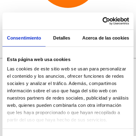
Escríbenos por WhatsApp
+34 621204563
Consentimiento
Detalles
Acerca de las cookies
Esta página web usa cookies
Las cookies de este sitio web se usan para personalizar
el contenido y los anuncios, ofrecer funciones de redes
sociales y analizar el tráfico. Además, compartimos
Política de privacidad:
información sobre el uso que haga del sitio web con
nuestros partners de redes sociales, publicidad y análisis
En GESSTEEL respetamos su información personal y en vista de
web, quienes pueden combinarla con otra información
cumplir con las políticas de seguridad respectivas concernientes a
que les haya proporcionado o que hayan recopilado a
todo sitio web, que deberían ser obligatorias, informo a ustedes lo
partir del uso que haya hecho de sus servicios.
siguiente.
Privacidad de los datos personales: Sus datos personales le