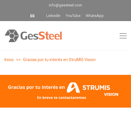
info@gessteel.com
LinkedIn
YouTube
WhatsApp
ES
Inicio
Gracias por tu interés en StruMIS Vision