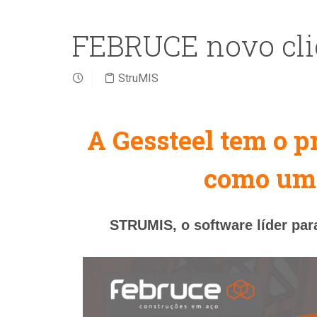
FEBRUCE novo clie
StruMIS
A Gessteel tem o 
como um c
STRUMIS, o software líder par