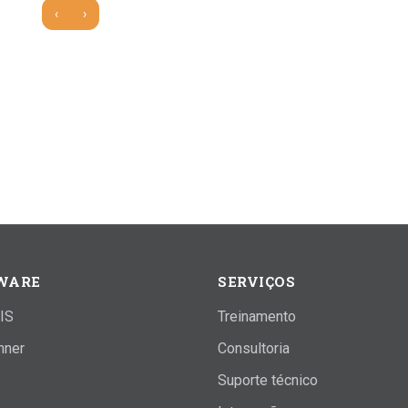
‹
›
WARE
SERVIÇOS
IS
Treinamento
nner
Consultoria
Suporte técnico