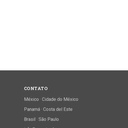
CONTATO
México · Cidade do México
Panamá · Costa del Este
Brasil · São Paulo