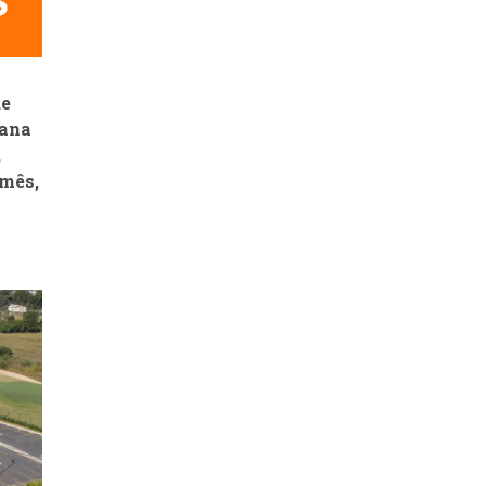
de
tana
,
/mês,